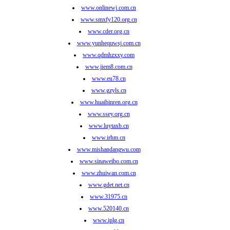
www.onlinewj.com.cn
www.smxfy120.org.cn
www.cder.org.cn
www.yunhequwsj.com.cn
www.qdmhzxxy.com
www.jiem8.com.cn
www.eu78.cn
www.gzyls.cn
www.huaibinren.org.cn
www.ssey.org.cn
www.luytaxb.cn
www.irhm.cn
www.mishandangwu.com
www.sinaweibo.com.cn
www.zhuiwan.com.cn
www.gdet.net.cn
www.31975.cn
www.520140.cn
www.iplg.cn