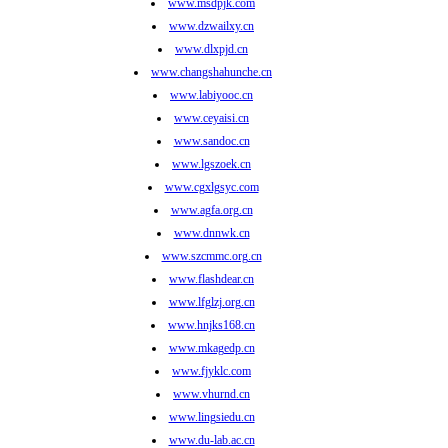
www.msdpjk.com
www.dzwailxy.cn
www.dlxpjd.cn
www.changshahunche.cn
www.labiyooc.cn
www.ceyaisi.cn
www.sandoc.cn
www.lgszoek.cn
www.cgxlgsyc.com
www.agfa.org.cn
www.dnnwk.cn
www.szcmmc.org.cn
www.flashdear.cn
www.lfglzj.org.cn
www.hnjks168.cn
www.mkagedp.cn
www.fjyklc.com
www.vhurnd.cn
www.lingsiedu.cn
www.du-lab.ac.cn