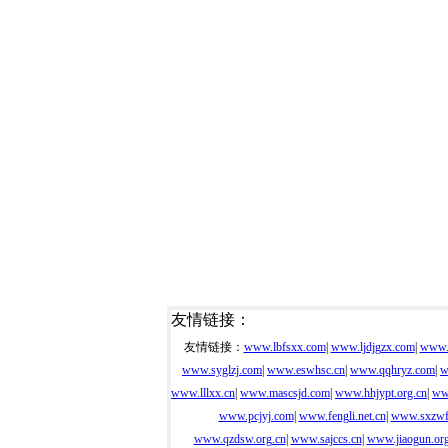
学生双向赋能让书
香滋润
友情链接：
友情链接：
www.lbfsxx.com
|
www.ljdjgzx.com
|
www.
www.syglzj.com
|
www.eswhsc.cn
|
www.qqhryz.com
|
w
www.lllxx.cn
|
www.mascsjd.com
|
www.hhjypt.org.cn
|
ww
www.pcjyj.com
|
www.fengli.net.cn
|
www.sxzwf
www.qzdsw.org.cn
|
www.sajccs.cn
|
www.jiaogun.org