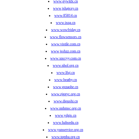
www.gywldx.cn
www.jshajsxy.cn
www.85814.cn
www.ixqa.cn
www.wowfriday.cn
www.flowsensors.cn
www.vistile.com.cn
www.jsshzz.com.cn
www.xnccyy.com.cn
www.nhol.org.cn
www.lfuj.cn
www.beatby.cn
www.gzzaohe.cn
www.zjggyc.org.cn
www.diqushi.cn
www.nnhmsc.org.cn
www.ydgis.cn
www.hzhsedu.cn
www.yunservice.org.cn
www.tqmba.org.cn