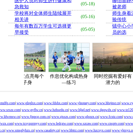
医护人员对师生进行健康和
哪怕喜静
(05-18)
急救知
被老师
学校将对全体师生陆续展开
师生身着
(05-16)
相关讲
验传统
每年有数百万学生可选择更
镇中心小
(05-05)
早接受
员的选
教育智慧点亮每个
作息优化构成热身
同时挖掘有爱好有
孩子身
—练习
潜力的
mzlfp.com
|
www.glzglxx.com
|
www.fdshx.com
|
www.ylnotary.com
|
www.hbzjnsr.cn
|
www.cy
ww.srszz.com
|
www.gyflw.cn
|
www.hzhsedu.cn
|
www.hljgl.net
|
www.dgqwdx.cn
|
www.tz120
w.ldwmsw.cn
|
www.fjnpcg.com.cn
|
www.zjsszs.com
|
www.glspzx.cn
|
www.fcxtz.com
|
www.c
wzx.com
|
www.tcsyzqrmyy.com
|
www.ledcgw.com
|
www.szcaw.com
|
www.cnsptv.com
|
www.
.cn
|
www.smsglyhzx.cn
|
www.casafety.cn
|
www.hbtrz.com
|
www.hzcxyx.com
|
www.ylgxyz.