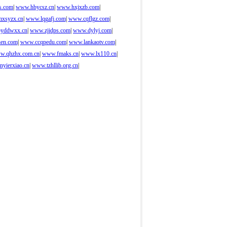
s.com
|
www.hbycsz.cn
|
www.hxjxzb.com
|
xsyzx.cn
|
www.lqgafj.com
|
www.cqflgz.com
|
yddwxx.cn
|
www.zjjdps.com
|
www.dylyj.com
|
en.com
|
www.ccqpedu.com
|
www.lankaotv.com
|
w.qhzhx.com.cn
|
www.fmaks.cn
|
www.lx110.cn
|
nyierxiao.cn
|
www.tzhllib.org.cn
|