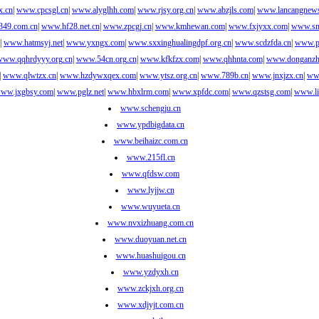
x.cn
|
www.cpcsgl.cn
|
www.alyglhh.com
|
www.rjsy.org.cn
|
www.abzjls.com
|
www.lancangnew
49.com.cn
|
www.hf28.net.cn
|
www.zpcgj.cn
|
www.kmhewan.com
|
www.fxjyxx.com
|
www.sm
|
www.hatmsyj.net
|
www.yxngx.com
|
www.sxxinghualingdpf.org.cn
|
www.scdzfda.cn
|
www.p
www.qqhrdyyy.org.cn
|
www.54cn.org.cn
|
www.kfkfzx.com
|
www.qhhnta.com
|
www.donganzh
|
www.qlwtzx.cn
|
www.hzdywxqex.com
|
www.ytsz.org.cn
|
www.789b.cn
|
www.jnxjzx.cn
|
ww
ww.jxgbsy.com
|
www.pglz.net
|
www.hbxlrm.com
|
www.xpfdc.com
|
www.qzstsg.com
|
www.li
www.schengju.cn
www.ypdbigdata.cn
www.beihaizc.com.cn
www.215fl.cn
www.qfdsw.com
www.lyjjw.cn
www.wuyueta.cn
www.nvxizhuang.com.cn
www.duoyuan.net.cn
www.huashuigou.cn
www.yzdyxh.cn
www.zckjxh.org.cn
www.xdjyjt.com.cn