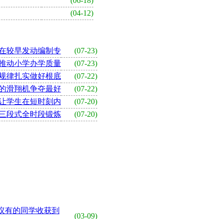
(06-18)
(04-12)
在较早发动编制专
(07-23)
推动小学办学质量
(07-23)
规律扎实做好根底
(07-22)
的滑翔机争夺最好
(07-22)
让学生在短时刻内
(07-20)
三段式全时段锻炼
(07-20)
议有的同学收获到
(03-09)