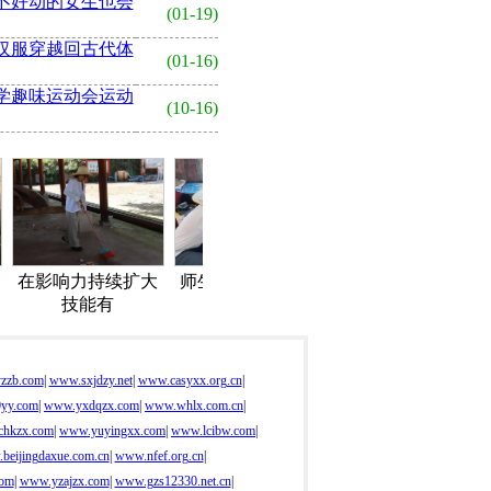
不好动的女生也会
(01-19)
汉服穿越回古代体
(01-16)
学趣味运动会运动
(10-16)
在影响力持续扩大
师生看到村庄教育
芳华的热血文明书
学
技能有
不只发
香滋润
zzb.com
|
www.sxjdzy.net
|
www.casyxx.org.cn
|
yy.com
|
www.yxdqzx.com
|
www.whlx.com.cn
|
hkzx.com
|
www.yuyingxx.com
|
www.lcibw.com
|
beijingdaxue.com.cn
|
www.nfef.org.cn
|
com
|
www.yzajzx.com
|
www.gzs12330.net.cn
|