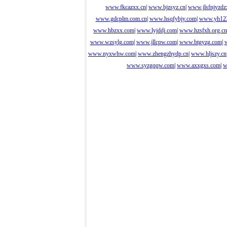
www.fkcazxx.cn
|
www.bjzsyz.cn
|
www.jlsfnjyzdz
www.gdcplm.com.cn
|
www.hsqfybjy.com
|
www.yh123
www.hbzxx.com
|
www.lyjddj.com
|
www.hzsfxh.org.cn
www.wzsylg.com
|
www.jllcpw.com
|
www.btgyzg.com
|
www.nyxwhw.com
|
www.zhengzhydp.cn
|
www.hljszy.cn
www.syzgqqw.com
|
www.axxgxs.com
|
w