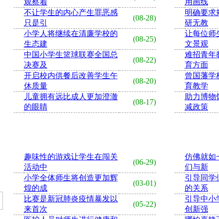
观察着
用画线
不让学生的内心产生罪恶感
明确要求
(08-28)
只是引
研无教
小学人将继续在清廉学校的
让每位师
(08-25)
生态建
文景观
中国小学生篮球联赛全国总
难招青年
(08-22)
决赛及
育方面
开启校内供餐后改善学生午
曾国藩学
(08-20)
休质量
育教学
儿童拥有远比成人更加澄澈
助力博物
(08-17)
的眼睛
减政策
趣味性的游戏让学生在闯关
仿佛就如
(06-29)
活动中
们与新
小学全体师生将创造更加辉
引导同学
(03-01)
煌的成
的关系
比赛是新冠肺炎疫情暴发以
引导中小
(05-22)
来首次
创新强