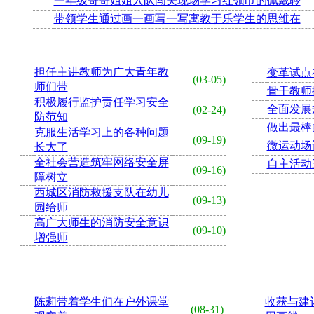
一年级哥哥姐姐入队闯关现场学习红领巾的佩戴聆
带领学生通过画一画写一写寓教于乐学生的思维在
担任主讲教师为广大青年教
变革试点
(03-05)
师们带
骨干教师
积极履行监护责任学习安全
全面发展
(02-24)
防范知
做出最棒
克服生活学习上的各种问题
(09-19)
微运动场
长大了
全社会营造筑牢网络安全屏
自主活动
(09-16)
障树立
西城区消防救援支队在幼儿
(09-13)
园给师
高广大师生的消防安全意识
(09-10)
增强师
陈莉带着学生们在户外课堂
收获与建
(08-31)