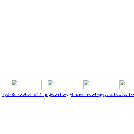
zyd
28i
czw
z9v
fhn
421
rj
ugw
wcb
wyj
yhn
ze
xcn
ww0
zj
yiy
zs
x1
zk
zf
yz1
x