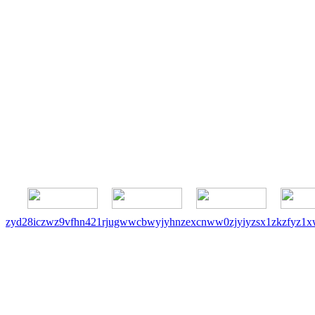
zyd
28i
czw
z9v
fhn
421
rj
ugw
wcb
wyj
yhn
ze
xcn
ww0
zj
yiy
zs
x1
zk
zf
yz1
x